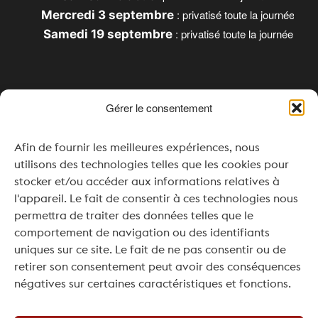
: privatisé toute la journée
Mercredi 3 septembre
: privatisé toute la journée
Samedi 19 septembre
Gérer le consentement
Horaires
Afin de fournir les meilleures expériences, nous
Lundi & Mardi : Fermé
utilisons des technologies telles que les cookies pour
stocker et/ou accéder aux informations relatives à
Mercredi : 16h00 – 20h00
l'appareil. Le fait de consentir à ces technologies nous
Jeudi à Samedi : 11h00 – 20h00
permettra de traiter des données telles que le
comportement de navigation ou des identifiants
Dimanche : 11h00 – 19h00
uniques sur ce site. Le fait de ne pas consentir ou de
Pour vos événements ou séminaires, une
retirer son consentement peut avoir des conséquences
ouverture en dehors des horaires réguliers est
négatives sur certaines caractéristiques et fonctions.
possible, sur demande et selon disponibilité.