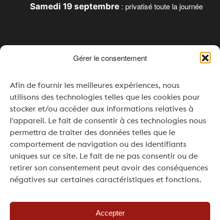
: privatisé toute la journée
Samedi 19 septembre
Gérer le consentement
Horaires
Afin de fournir les meilleures expériences, nous
Lundi & Mardi : Fermé
utilisons des technologies telles que les cookies pour
Mercredi : 16h00 – 20h00
stocker et/ou accéder aux informations relatives à
l'appareil. Le fait de consentir à ces technologies nous
Jeudi à Samedi : 11h00 – 20h00
permettra de traiter des données telles que le
comportement de navigation ou des identifiants
Dimanche : 11h00 – 19h00
uniques sur ce site. Le fait de ne pas consentir ou de
Pour vos événements ou séminaires, une
retirer son consentement peut avoir des conséquences
ouverture en dehors des horaires réguliers est
négatives sur certaines caractéristiques et fonctions.
possible, sur demande et selon disponibilité.
Accepter