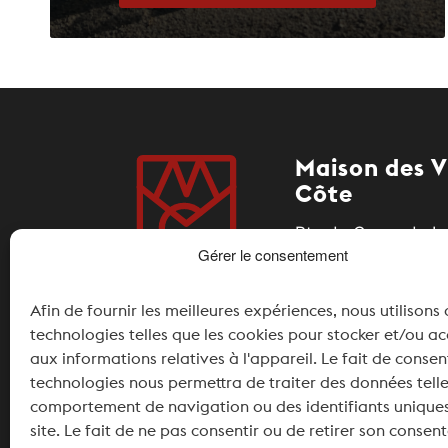
Maison des V
Côte
Rte du Coeur de La
Gérer le consentement
1185 Mont-sur-Roll
Afin de fournir les meilleures expériences, nous utilisons
+41 21 826 11 34
technologies telles que les cookies pour stocker et/ou a
info@maisondesvi
aux informations relatives à l'appareil. Le fait de consen
technologies nous permettra de traiter des données telle
Partenaires
comportement de navigation ou des identifiants uniques
site. Le fait de ne pas consentir ou de retirer son conse