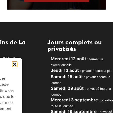
ins de La
Jours complets ou
privatisés
 Côte 1
Mercredi 12 août
: fermeture
exceptionnelle
e
Jeudi 13 août
: privatisé toute la jou
Samedi 15 août
: privatisé toute la
 des
journée
ccéder
Samedi 29 août
: privatisé toute la
ns.ch
tir à ces
journée
s que le
Mercredi 3 septembre
: privatis
 sur ce
toute la journée
ntement
Samedi 19 septembre
: privatisé