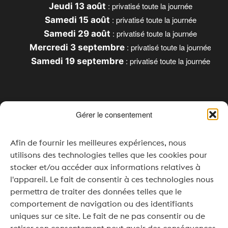
: privatisé toute la journée
Jeudi 13 août
: privatisé toute la journée
Samedi 15 août
: privatisé toute la journée
Samedi 29 août
: privatisé toute la journée
Mercredi 3 septembre
: privatisé toute la journée
Samedi 19 septembre
Gérer le consentement
Horaires
Afin de fournir les meilleures expériences, nous
Lundi & Mardi : Fermé
utilisons des technologies telles que les cookies pour
Mercredi : 16h00 – 20h00
stocker et/ou accéder aux informations relatives à
l'appareil. Le fait de consentir à ces technologies nous
Jeudi à Samedi : 11h00 – 20h00
permettra de traiter des données telles que le
comportement de navigation ou des identifiants
Dimanche : 11h00 – 19h00
uniques sur ce site. Le fait de ne pas consentir ou de
Pour vos événements ou séminaires, une