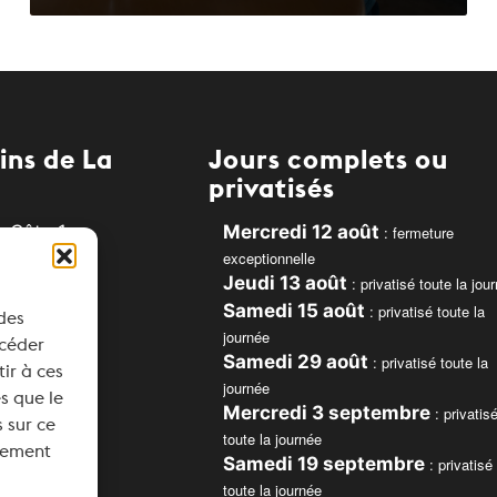
ins de La
Jours complets ou
privatisés
 Côte 1
Mercredi 12 août
: fermeture
exceptionnelle
e
Jeudi 13 août
: privatisé toute la jou
Samedi 15 août
: privatisé toute la
 des
journée
ccéder
Samedi 29 août
: privatisé toute la
ns.ch
tir à ces
journée
s que le
Mercredi 3 septembre
: privatis
 sur ce
toute la journée
ntement
Samedi 19 septembre
: privatisé
toute la journée