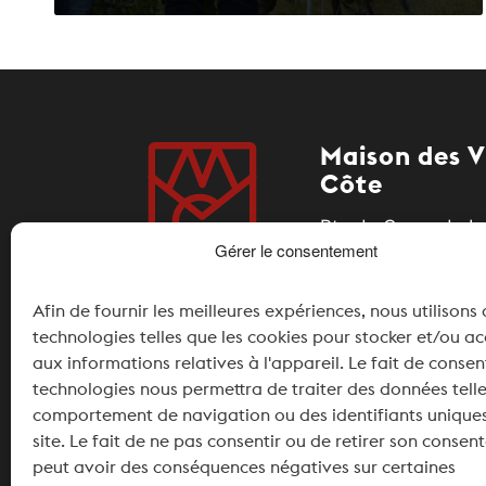
Maison des V
Côte
Rte du Coeur de La
Gérer le consentement
1185 Mont-sur-Roll
Afin de fournir les meilleures expériences, nous utilisons
+41 21 826 11 34
technologies telles que les cookies pour stocker et/ou a
info@maisondesvi
aux informations relatives à l'appareil. Le fait de consen
technologies nous permettra de traiter des données telle
Partenaires
comportement de navigation ou des identifiants uniques
site. Le fait de ne pas consentir ou de retirer son conse
peut avoir des conséquences négatives sur certaines