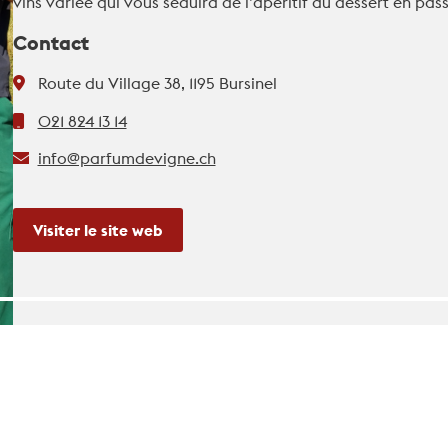
vins variée qui vous séduira de l’apéritif au dessert en pass
Contact
Route du Village 38, 1195 Bursinel
021 824 13 14
info@parfumdevigne.ch
Visiter le site web