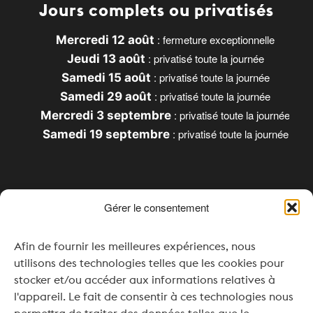
Jours complets ou privatisés
: fermeture exceptionnelle
Mercredi 12 août
: privatisé toute la journée
Jeudi 13 août
: privatisé toute la journée
Samedi 15 août
: privatisé toute la journée
Samedi 29 août
: privatisé toute la journée
Mercredi 3 septembre
: privatisé toute la journée
Samedi 19 septembre
Gérer le consentement
Horaires
Afin de fournir les meilleures expériences, nous
Lundi & Mardi : Fermé
utilisons des technologies telles que les cookies pour
Mercredi : 16h00 – 20h00
stocker et/ou accéder aux informations relatives à
l'appareil. Le fait de consentir à ces technologies nous
Jeudi à Samedi : 11h00 – 20h00