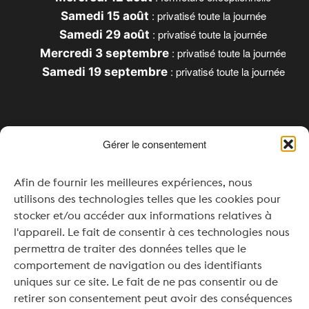
: privatisé toute la journée
Samedi 15 août
: privatisé toute la journée
Samedi 29 août
: privatisé toute la journée
Mercredi 3 septembre
: privatisé toute la journée
Samedi 19 septembre
Gérer le consentement
Horaires
Afin de fournir les meilleures expériences, nous
Lundi & Mardi : Fermé
utilisons des technologies telles que les cookies pour
Mercredi : 16h00 – 20h00
stocker et/ou accéder aux informations relatives à
l'appareil. Le fait de consentir à ces technologies nous
Jeudi à Samedi : 11h00 – 20h00
permettra de traiter des données telles que le
comportement de navigation ou des identifiants
Dimanche : 11h00 – 19h00
uniques sur ce site. Le fait de ne pas consentir ou de
Pour vos événements ou séminaires, une
retirer son consentement peut avoir des conséquences