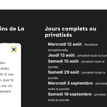
ins de La
Jours complets ou
privatisés
 Côte 1
Mercredi 12 août
: fermeture
exceptionnelle
e
Jeudi 13 août
: privatisé toute la jou
Samedi 15 août
: privatisé toute la
 des
journée
ccéder
Samedi 29 août
: privatisé toute la
ns.ch
tir à ces
journée
s que le
Mercredi 3 septembre
: privatis
 sur ce
toute la journée
ntement
Samedi 19 septembre
: privatisé
toute la journée