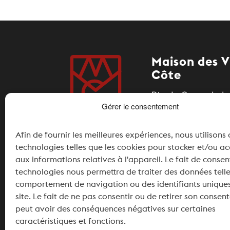
Maison des V
Côte
Rte du Coeur de La
Gérer le consentement
1185 Mont-sur-Roll
Afin de fournir les meilleures expériences, nous utilisons
+41 21 826 11 34
technologies telles que les cookies pour stocker et/ou a
info@maisondesvi
aux informations relatives à l'appareil. Le fait de consen
technologies nous permettra de traiter des données telle
Partenaires
comportement de navigation ou des identifiants uniques
site. Le fait de ne pas consentir ou de retirer son conse
peut avoir des conséquences négatives sur certaines
caractéristiques et fonctions.