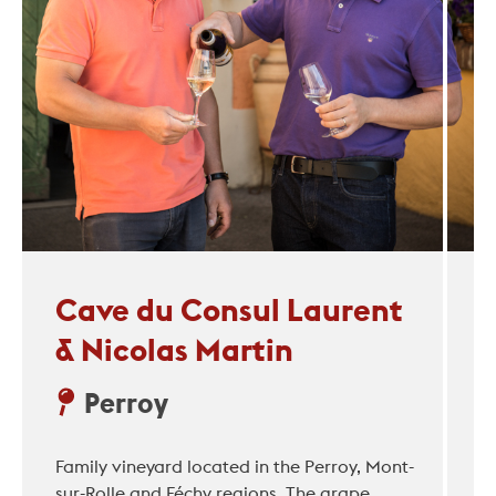
Cave du Consul Laurent
& Nicolas Martin
Perroy
Family vineyard located in the Perroy, Mont-
sur-Rolle and Féchy regions. The grape