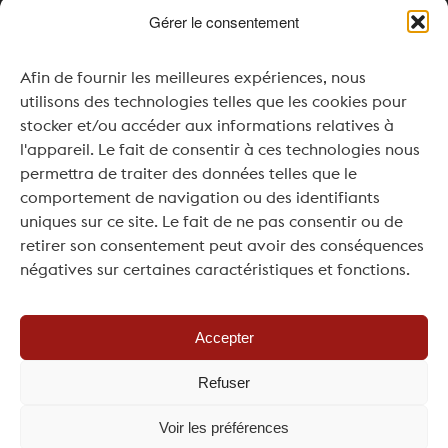
Gérer le consentement
Opening times
Afin de fournir les meilleures expériences, nous
Monday & Tuesday: Closed
utilisons des technologies telles que les cookies pour
Wednesday: 4:00 pm – 8:00 pm
stocker et/ou accéder aux informations relatives à
l'appareil. Le fait de consentir à ces technologies nous
Thursday to Saturday: 11:00 am – 8:00 pm
permettra de traiter des données telles que le
comportement de navigation ou des identifiants
Sunday: 11:00 am – 7:00 pm
uniques sur ce site. Le fait de ne pas consentir ou de
For your events or seminars, openings outside
retirer son consentement peut avoir des conséquences
of regular hours are possible upon request and
négatives sur certaines caractéristiques et fonctions.
subject to availability.
Accepter
Refuser
© Copyright 2026 -
Maison des Vins de la Côte
- Réalisé
Voir les préférences