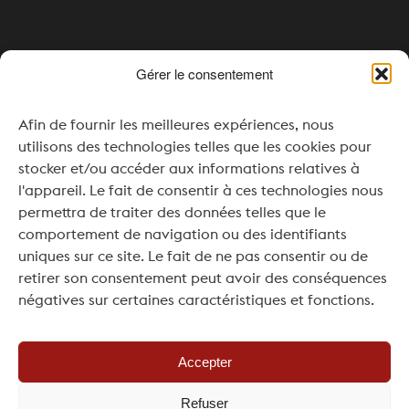
Öffnungszeiten
Gérer le consentement
Montag & Dienstag: Geschlossen
Afin de fournir les meilleures expériences, nous
Mittwoch: 16:00 – 20:00
utilisons des technologies telles que les cookies pour
stocker et/ou accéder aux informations relatives à
Donnerstag bis Samstag: 11:00 – 20:00
l'appareil. Le fait de consentir à ces technologies nous
permettra de traiter des données telles que le
Sonntag: 11:00 – 19:00
comportement de navigation ou des identifiants
Für Ihre Veranstaltungen oder Seminare ist
uniques sur ce site. Le fait de ne pas consentir ou de
eine Öffnung außerhalb der regulären
retirer son consentement peut avoir des conséquences
Öffnungszeiten auf Anfrage und je nach
négatives sur certaines caractéristiques et fonctions.
Verfügbarkeit möglich.
Accepter
Refuser