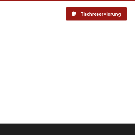
Tischreservierung
chts
en