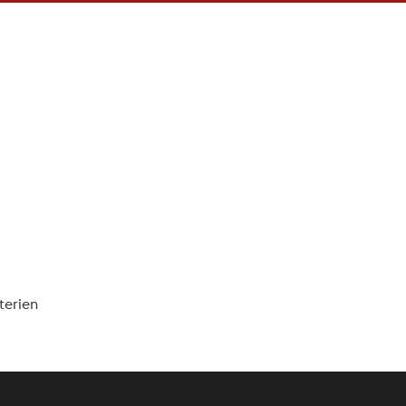
konnte leider ni
efunden werd
terien