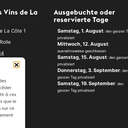
 Vins de La
Ausgebuchte oder
reservierte Tage
e La Côte 1
Samstag, 1. August
: den ganzen 
privatisiert
Rolle
Mittwoch, 12. August
:
ausnahmsweise geschlossen
34
Samstag, 15. August
: den ganze
privatisiert
svins.ch
Donnerstag, 3. September
: de
ganzen Tag privatisiert
 des
Samstag, 19. September
: den
ccéder
ganzen Tag privatisiert
tir à ces
s que le
 sur ce
ntement