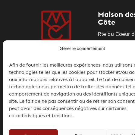
Maison des
Côte
Rte du Coeur d
1185 Mont-sur-
Gérer le consentement
+41 21 826 11 
Afin de fournir les meilleures expériences, nous utilisons
info@maisonde
technologies telles que les cookies pour stocker et/ou a
aux informations relatives à l'appareil. Le fait de consen
Partner
technologies nous permettra de traiter des données telle
comportement de navigation ou des identifiants uniques
site. Le fait de ne pas consentir ou de retirer son conse
peut avoir des conséquences négatives sur certaines
caractéristiques et fonctions.