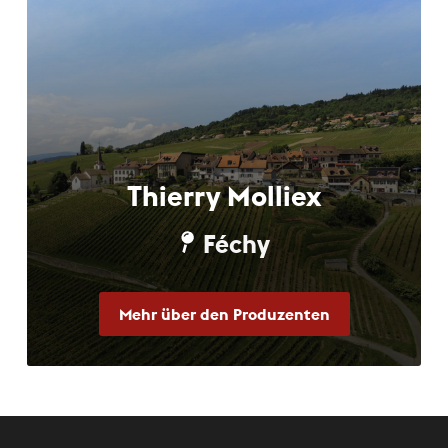
Thierry Molliex
Féchy
Mehr über den Produzenten