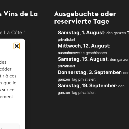
 Vins de La
Ausgebuchte oder
reservierte Tage
e La Côte 1
Samstag, 1. August
: den ganzen 
privatisiert
Rolle
Mittwoch, 12. August
:
ausnahmsweise geschlossen
34
Samstag, 15. August
: den ganze
 des
privatisiert
svins.ch
ccéder
Donnerstag, 3. September
: de
tir à ces
ganzen Tag privatisiert
s que le
Samstag, 19. September
: den
 sur ce
ganzen Tag privatisiert
ntement