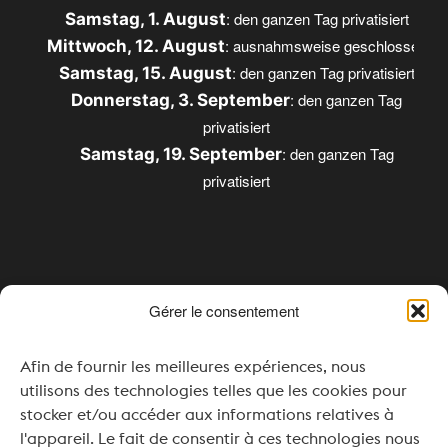
: den ganzen Tag privatisiert
Samstag, 1. August
: ausnahmsweise geschlossen
Mittwoch, 12. August
: den ganzen Tag privatisiert
Samstag, 15. August
: den ganzen Tag
Donnerstag, 3. September
privatisiert
: den ganzen Tag
Samstag, 19. September
privatisiert
Öffnungszeiten
Gérer le consentement
Montag & Dienstag: Geschlossen
Afin de fournir les meilleures expériences, nous
Mittwoch: 16:00 – 20:00
utilisons des technologies telles que les cookies pour
stocker et/ou accéder aux informations relatives à
Donnerstag bis Samstag: 11:00 – 20:00
l'appareil. Le fait de consentir à ces technologies nous