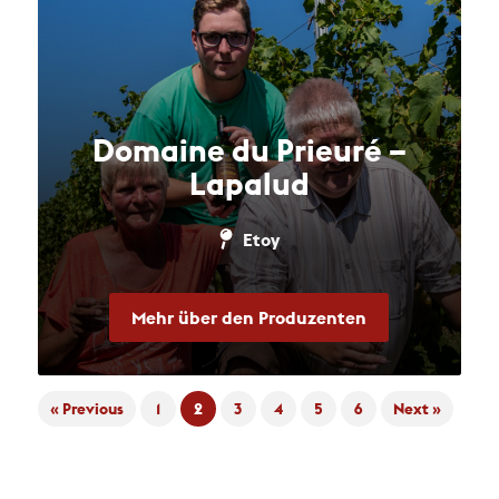
Domaine du Prieuré –
Lapalud
Etoy
Mehr über den Produzenten
« Previous
1
2
3
4
5
6
Next »