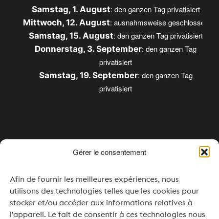
: den ganzen Tag privatisiert
Samstag, 1. August
: ausnahmsweise geschlossen
Mittwoch, 12. August
: den ganzen Tag privatisiert
Samstag, 15. August
: den ganzen Tag
Donnerstag, 3. September
privatisiert
: den ganzen Tag
Samstag, 19. September
privatisiert
Öffnungszeiten
Gérer le consentement
Montag & Dienstag: Geschlossen
Afin de fournir les meilleures expériences, nous
Mittwoch: 16:00 – 20:00
utilisons des technologies telles que les cookies pour
stocker et/ou accéder aux informations relatives à
Donnerstag bis Samstag: 11:00 – 20:00
l'appareil. Le fait de consentir à ces technologies nous